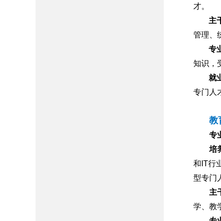
才。
主
管理、
专
知识，
就
专门人
教
专
培
和
IT
行
型专门
主
学、教
专