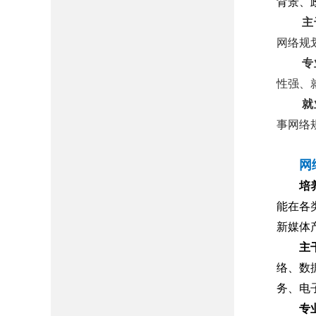
背景、
主
网络规
专
性强、
就
事网络
网
培
能在各
新媒体
主
络、数
务、电
专