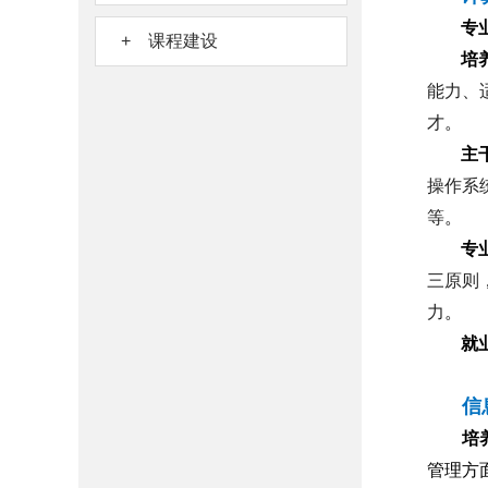
专
+ 课程建设
培
能力、
才
。
主
操作系
等
。
专
三原则
力
。
就
信
培
管理方