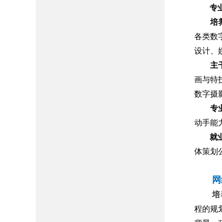
专
培
各类数
设计、
主
画与特
数字摄
专
动手能
就
体策划
网
培
程的规