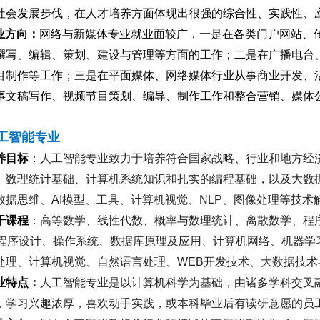
社会发展步伐，在人才培养方面体现出很强的综合性、实践性、
业方向：
网络与新媒体专业就业面较广，一是在各类门户网站、
撰写、编辑、策划、建设与管理等方面的工作；二是在广播电台
目制作等工作；三是在平面媒体、网络媒体行业从事商业开发、
事文稿写作、视频节目策划、编导、制作工作和整合营销、媒体
工智能专业
养目标
：
人工智能专业致力于培养符合国家战略、行业和地方经
、数理统计基础、计算机系统知识和扎实的编程基础，以及大数
数据思维、
AI
模型、工具、计算机视觉、
NLP
、图像处理等技术
干课程
：
高等数学、线性代数、概率与数理统计、离散数学、程
程序设计、操作系统、数据库原理及应用、计算机网络、机器学
处理、计算机视觉、自然语言处理、
WEB
开发技术、大数据技术
业特点：
人工智能专业是以计算机科学为基础，由诸多学科交叉
，学习兴趣浓厚，喜欢动手实践，或本科毕业后有读研意愿的员