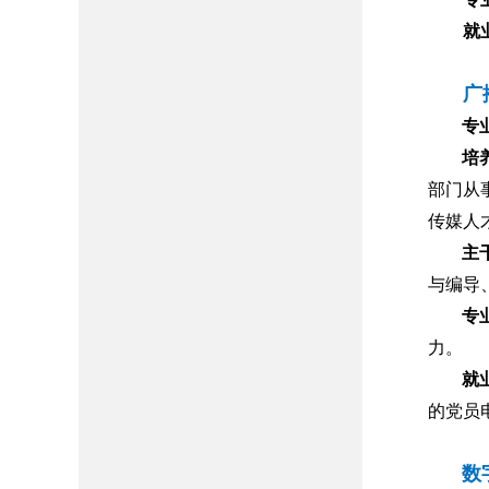
就
广
专
培
部门从
传媒人
主
与编导
专
力。
就
的党员
数