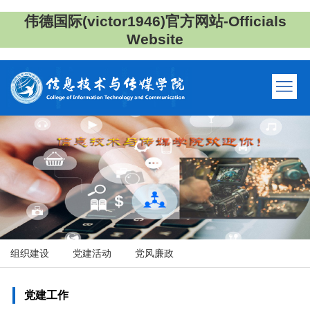
伟德国际(victor1946)官方网站-Officials
Website
组织建设
党建活动
党风廉政
党建工作