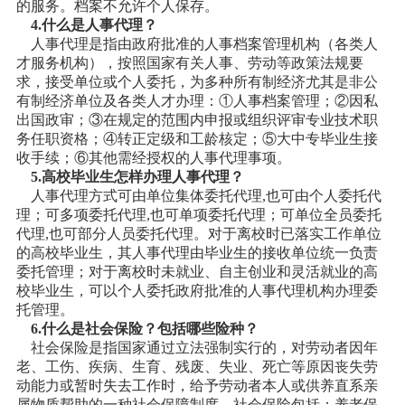
的服务。档案不允许个人保存。
4.什么是人事代理？
人事代理是指由政府批准的人事档案管理机构（各类人
才服务机构），按照国家有关人事、劳动等政策法规要
求，接受单位或个人委托，为多种所有制经济尤其是非公
有制经济单位及各类人才办理：①人事档案管理；②因私
出国政审；③在规定的范围内申报或组织评审专业技术职
务任职资格；④转正定级和工龄核定；⑤大中专毕业生接
收手续；⑥其他需经授权的人事代理事项。
5.高校毕业生怎样办理人事代理？
人事代理方式可由单位集体委托代理,也可由个人委托代
理；可多项委托代理,也可单项委托代理；可单位全员委托
代理,也可部分人员委托代理。对于离校时已落实工作单位
的高校毕业生，其人事代理由毕业生的接收单位统一负责
委托管理；对于离校时未就业、自主创业和灵活就业的高
校毕业生，可以个人委托政府批准的人事代理机构办理委
托管理。
6.什么是社会保险？包括哪些险种？
社会保险是指国家通过立法强制实行的，对劳动者因年
老、工伤、疾病、生育、残废、失业、死亡等原因丧失劳
动能力或暂时失去工作时，给予劳动者本人或供养直系亲
属物质帮助的一种社会保障制度。社会保险包括：养老保