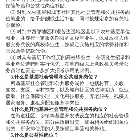
保险补贴和公益性岗位补贴。
⑵ 对到农村基层和城市社区其他社会管理和公共服务岗
位就业的，给予薪酬或生活补贴，同时按规定参加有关社
会保险。
⑶ 对到中西部地区和艰苦边远地区县以下农村基层单位
就业、并履行一定服务期限的高校毕业生，以及应征入伍
服义务兵役的高校毕业生，按规定实施相应的学费补偿和
国家助学贷款代偿。
⑷ 对具有基层工作经历的高校毕业生，在研究生招录和
事业单位选聘时实行优先，在地市级以上党政机关考录公
务员时也要进一步扩大招考录用的比例。
3.什么是基层社会管理和公共服务岗位？
所谓基层社会管理和公共服务岗位，包括村官、支教、
支农、支医、乡村扶贫，以及城市社区的法律援助、就业
援助、社会保障协理、文化科技服务、养老服务、残疾人
居家服务、廉租房配套服务等岗位。
4.什么是其他基层社会管理和公共服务岗位？
在街道社区、乡镇等基层开发或设立的相应的社会管理
和公共服务岗位。部分由政府出资，或由相关组织和单位
出资。所安排使用的人员按规定享受相关补贴。
5.什么是公益性岗位？