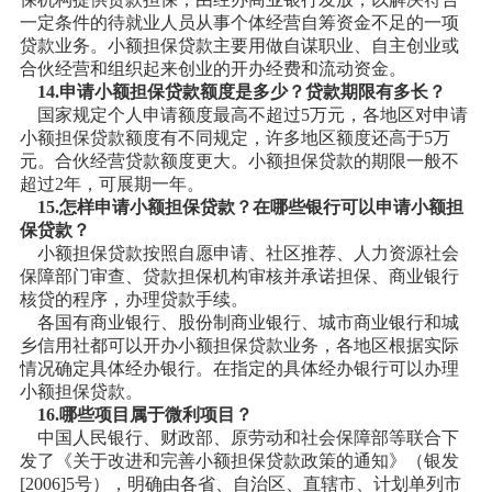
一定条件的待就业人员从事个体经营自筹资金不足的一项
贷款业务。小额担保贷款主要用做自谋职业、自主创业或
合伙经营和组织起来创业的开办经费和流动资金。
14.申请小额担保贷款额度是多少？贷款期限有多长？
国家规定个人申请额度最高不超过5万元，各地区对申请
小额担保贷款额度有不同规定，许多地区额度还高于5万
元。合伙经营贷款额度更大。小额担保贷款的期限一般不
超过2年，可展期一年。
15.怎样申请小额担保贷款？在哪些银行可以申请小额担
保贷款？
小额担保贷款按照自愿申请、社区推荐、人力资源社会
保障部门审查、贷款担保机构审核并承诺担保、商业银行
核贷的程序，办理贷款手续。
各国有商业银行、股份制商业银行、城市商业银行和城
乡信用社都可以开办小额担保贷款业务，各地区根据实际
情况确定具体经办银行。在指定的具体经办银行可以办理
小额担保贷款。
16.哪些项目属于微利项目？
中国人民银行、财政部、原劳动和社会保障部等联合下
发了《关于改进和完善小额担保贷款政策的通知》（银发
[2006]5号），明确由各省、自治区、直辖市、计划单列市