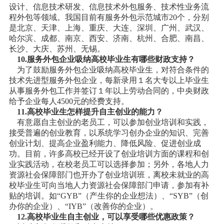
设计、信息技术研发、信息技术外包服务、技术性业务流
程外包等领域。我国目前有服务外包示范城市20个，分别
是北京、天津、上海、重庆、大连、深圳、广州、武汉、
哈尔滨、成都、南京、西安、济南、杭州、合肥、南昌、
长沙、大庆、苏州、无锡。
10.服务外包企业吸纳高校毕业生有哪些财政支持？
为了鼓励服务外包企业吸纳高校毕业生，对符合条件的
技术先进型服务外包企业，每新录用１名大专以上毕业生
从事服务外包工作并签订１年以上劳动合同的，中央财政
给予企业每人4500元的经费支持。
11.高校毕业生怎样提升自主创业的能力？
有意愿自主创业的老员工，可以参加创业培训和实践，
接受普遍的创业教育，以系统学习创办企业的知识、完善
创业计划、提高企业盈利能力、降低风险、促进创业成
功。目前，许多高校已经开设了创业培训方面的课程和创
业实践活动，在校老员工可以选择参加；另外，各地人力
资源社会保障部门也开办了创业培训班，离校未就业的高
校毕业生可向当地人力资源社会保障部门申请，参加有补
贴的培训。如“GYB”（产生你的企业想法）、“SYB”（创
办你的企业）、“IYB”（改善你的企业）。
12.高校毕业生自主创业，可以享受哪些优惠政策？