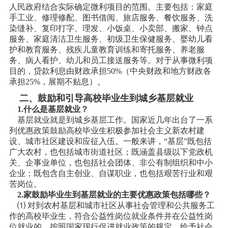
人民政府结合实际确定微利项目的范围。主要包括：家庭
手工业、修理修配、图书借阅、旅店服务、餐饮服务、洗
染缝补、复印打字、理发、小饭桌、小卖部、搬家、钟点
服务、家庭清洁卫生服务、初级卫生保健服务、婴幼儿看
护和教育服务、残疾儿童教育训练和寄托服务、养老服
务、病人看护、幼儿和员工接送服务等。对于从事微利项
目的，贷款利息由财政承担50%（中央财政和地方财政各
承担25%，展期不贴息）。
二、鼓励和引导高校毕业生到城乡基层就业
1.什么是基层就业？
基层就业就是到城乡基层工作。国家近几年出台了一系
列优惠政策鼓励高校毕业生积极参加社会主义新农村建
设、城市社区建设和应征入伍。一般来讲，“基层”既包括
广大农村，也包括城市街道社区；既涵盖县级以下党政机
关、企事业单位，也包括社会团体、非公有制组织和中小
企业；既包含自主创业、自谋职业，也包括艰苦行业和艰
苦岗位。
2.家鼓励毕业生到基层就业的主要优惠政策包括哪些？
⑴ 对到农村基层和城市社区从事社会管理和公共服务工
作的高校毕业生，符合公益性岗位就业条件并在公益性岗
位就业的，按照国家现行促进就业政策的规定，给予社会